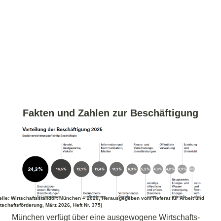
Fakten und Zahlen zur Beschäftigung
lle
: Wirtschaftsstandort München – 2026, Herausgegeben vom Referat für Arbeit und
tschaftsförderung, März 2026, Heft Nr. 375)
München verfügt über eine ausgewogene Wirtschafts-